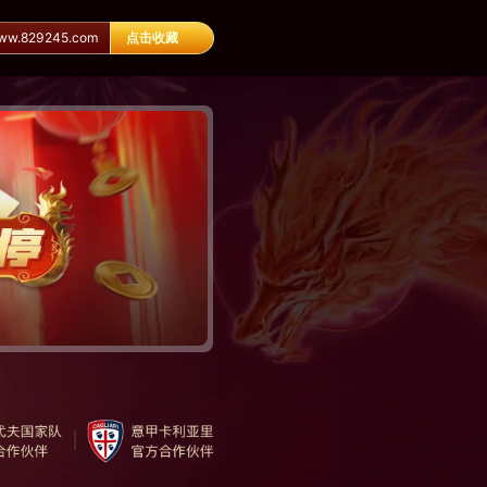
.829245.com
点击收藏